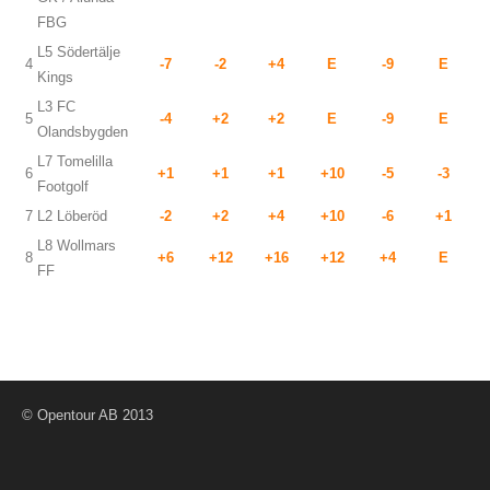
FBG
L5 Södertälje
4
-7
-2
+4
E
-9
E
Kings
L3 FC
5
-4
+2
+2
E
-9
E
Olandsbygden
L7 Tomelilla
6
+1
+1
+1
+10
-5
-3
Footgolf
7
L2 Löberöd
-2
+2
+4
+10
-6
+1
L8 Wollmars
8
+6
+12
+16
+12
+4
E
FF
© Opentour AB 2013