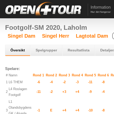
Information
Hur det fungerar
Footgolf-SM 2020, Laholm
Singel Dam
Singel Herr
Lagtotal Dam
Översikt
Spelgrupper
Resultatlista
Detaljer
Spelare:
#
Namn
Rond 1
Rond 2
Rond 3
Rond 4
Rond 5
Rond 6
R
1
L6 THEM
-6
-4
-2
-3
-11
-8
L4 Roslagen
2
-11
-2
+3
+4
-9
-4
Footgolf
L1
Olandsbygdens
3
-1
E
+4
+4
-10
-8
GK / Alunda