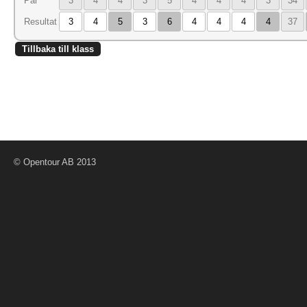
Par
3
4
4
3
5
4
4
4
3
34
Resultat
3
4
5
3
6
4
4
4
4
37
Tillbaka till klass
© Opentour AB 2013