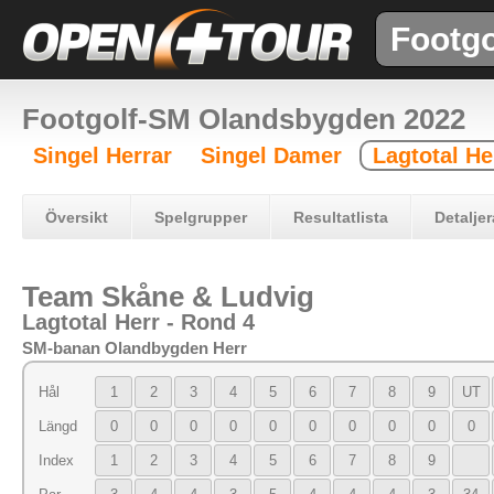
Footgo
Footgolf-SM Olandsbygden 2022
Singel Herrar
Singel Damer
Lagtotal He
Översikt
Spelgrupper
Resultatlista
Detaljer
Team Skåne & Ludvig
Lagtotal Herr - Rond 4
SM-banan Olandbygden Herr
Hål
1
2
3
4
5
6
7
8
9
UT
Längd
0
0
0
0
0
0
0
0
0
0
Index
1
2
3
4
5
6
7
8
9