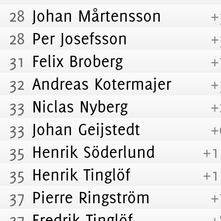
28
Johan Mårtensson
+
28
Per Josefsson
+
31
Felix Broberg
+
32
Andreas Kotermajer
+
33
Niclas Nyberg
+
33
Johan Geijstedt
+
35
Henrik Söderlund
+1
35
Henrik Tinglöf
+1
37
Pierre Ringström
+
37
Fredrik Tinglöf
+