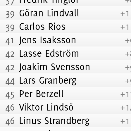
39
Göran Lindvall
+1
39
Carlos Rios
+1
41
Jens Isaksson
+
42
Lasse Edström
+
42
Joakim Svensson
+
44
Lars Granberg
+
45
Per Berzell
+1
46
Viktor Lindsö
+1
46
Linus Strandberg
+1