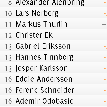
8
Alexander Alenbring
-
10
Lars Norberg
-
11
Markus Thurlin
+
12
Christer Ek
13
Gabriel Eriksson
-
13
Hannes Tinnborg
-
13
Jesper Karlsson
-
16
Eddie Andersson
-
16
Ferenc Schneider
-
16
Ademir Odobasic
-