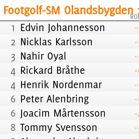
Footgolf-SM Olandsbygden 
RO
1
Edvin Johannesson
-
2
Nicklas Karlsson
-
3
Nahir Oyal
-
4
Rickard Bråthe
-
4
Henrik Nordenmar
-
6
Peter Alenbring
-
6
Joacim Mårtensson
-
8
Tommy Svensson
-