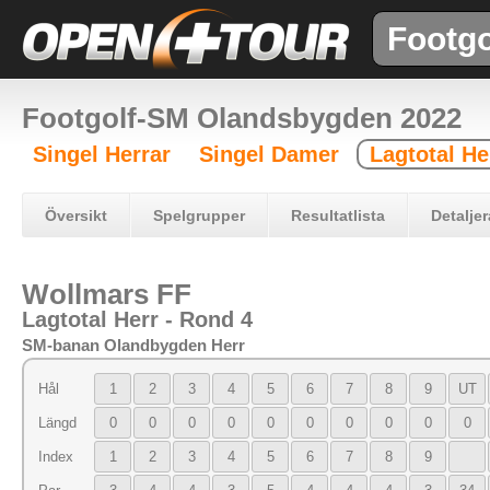
Footgo
Footgolf-SM Olandsbygden 2022
Singel Herrar
Singel Damer
Lagtotal He
Översikt
Spelgrupper
Resultatlista
Detaljer
Wollmars FF
Lagtotal Herr - Rond 4
SM-banan Olandbygden Herr
Hål
1
2
3
4
5
6
7
8
9
UT
Längd
0
0
0
0
0
0
0
0
0
0
Index
1
2
3
4
5
6
7
8
9