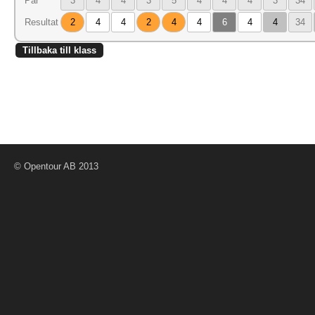
Par
3
4
4
3
5
4
4
4
3
34
Resultat
2
4
4
2
4
4
6
4
4
34
Tillbaka till klass
© Opentour AB 2013