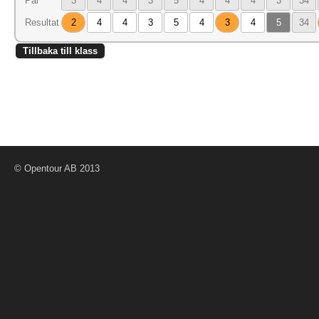
Par
3
4
4
3
5
4
4
4
3
34
Resultat
2
4
4
3
5
4
3
4
5
34
Tillbaka till klass
© Opentour AB 2013