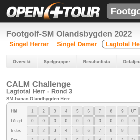
Footgo
Footgolf-SM Olandsbygden 2022
Singel Herrar
Singel Damer
Lagtotal He
Översikt
Spelgrupper
Resultatlista
Detaljer
CALM Challenge
Lagtotal Herr - Rond 3
SM-banan Olandbygden Herr
Hål
1
2
3
4
5
6
7
8
9
UT
Längd
0
0
0
0
0
0
0
0
0
0
Index
1
2
3
4
5
6
7
8
9