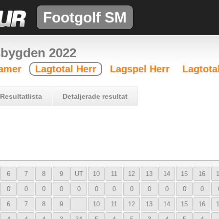
Footgolf SM
sbygden 2022
Damer
Lagtotal Herr
Lagspel Herr
Lagtota
Resultatlista
Detaljerade resultat
6
7
8
9
UT
10
11
12
13
14
15
16
0
0
0
0
0
0
0
0
0
0
0
0
6
7
8
9
10
11
12
13
14
15
16