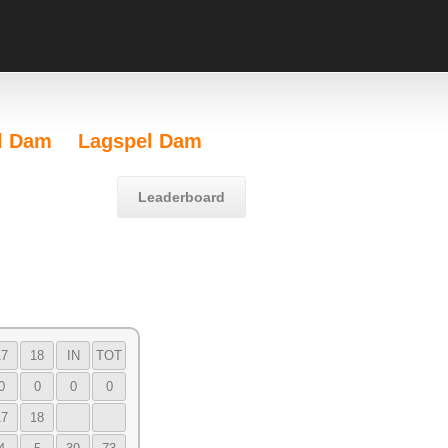
l Dam
Lagspel Dam
Leaderboard
17
18
IN
TOT
0
0
0
0
17
18