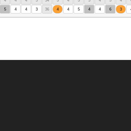
4
4
4
3
34
5
4
5
3
4
5
4
5
4
4
3
36
4
4
5
4
4
6
3