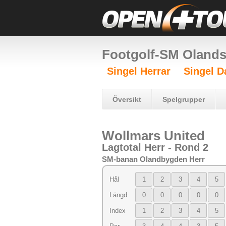
Footgolf-SM Oland
Singel Herrar
Singel 
Översikt
Spelgrupper
Wollmars United
Lagtotal Herr - Rond 2
SM-banan Olandbygden Herr
Hål
1
2
3
4
5
Längd
0
0
0
0
0
Index
1
2
3
4
5