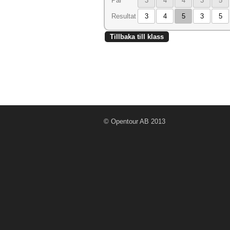
Par
3
4
4
3
5
Resultat
3
4
5
3
5
Tillbaka till klass
© Opentour AB 2013