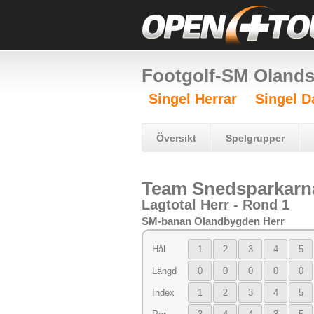
Footgolf-SM Oland
Singel Herrar
Singel 
Översikt
Spelgrupper
Team Snedsparkarn
Lagtotal Herr - Rond 1
SM-banan Olandbygden Herr
Hål
1
2
3
4
5
Längd
0
0
0
0
0
Index
1
2
3
4
5