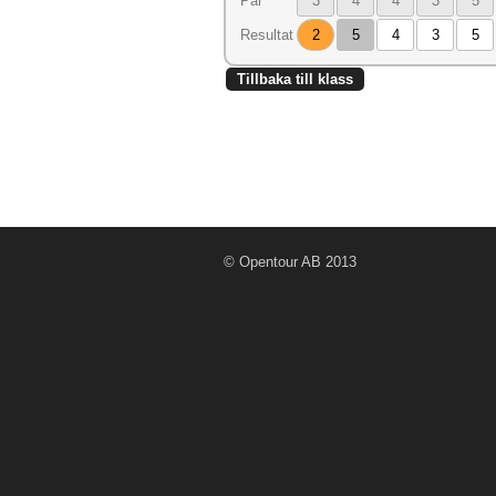
Par
3
4
4
3
5
Resultat
2
5
4
3
5
Tillbaka till klass
© Opentour AB 2013