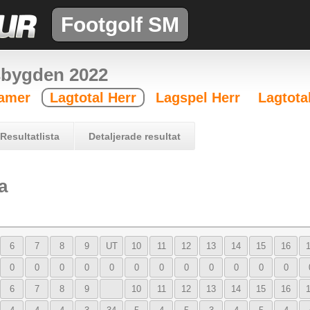
Footgolf SM
sbygden 2022
Damer
Lagtotal Herr
Lagspel Herr
Lagtota
Resultatlista
Detaljerade resultat
a
6
7
8
9
UT
10
11
12
13
14
15
16
0
0
0
0
0
0
0
0
0
0
0
0
6
7
8
9
10
11
12
13
14
15
16