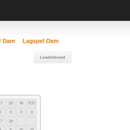
l Dam
Lagspel Dam
Leaderboard
17
18
IN
TOT
0
0
0
0
17
18