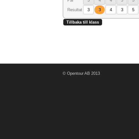
Par
3
4
4
3
5
Resultat
3
3
4
3
5
Tillbaka till klass
© Opentour AB 2013