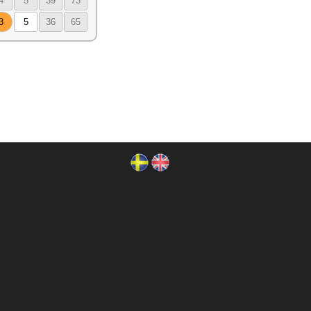
4
5
39
73
3
5
36
65