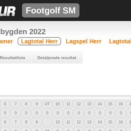
Footgolf SM
sbygden 2022
Damer
Lagtotal Herr
Lagspel Herr
Lagtota
Resultatlista
Detaljerade resultat
6
7
8
9
UT
10
11
12
13
14
15
16
0
0
0
0
0
0
0
0
0
0
0
0
6
7
8
9
10
11
12
13
14
15
16