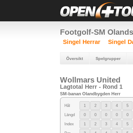
Footgolf-SM Oland
Singel Herrar
Singel 
Översikt
Spelgrupper
Wollmars United
Lagtotal Herr - Rond 1
SM-banan Olandbygden Herr
Hål
1
2
3
4
5
Längd
0
0
0
0
0
Index
1
2
3
4
5