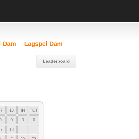
l Dam
Lagspel Dam
Leaderboard
17
18
IN
TOT
0
0
0
0
17
18