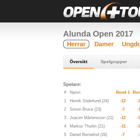
Alunda Open 2017
Herrar
Damer
Ungdo
Översikt
Spelgrupper
Spelare:
#
Namn
Rond 1
Ron
1
Henrik Söderlund (24)
-12
-
2
Simon Bruce (23)
-7
-
3
Joacim Mårtensson (22)
-12
-
4
Markus Thurlin (21)
-11
-
5
Daniel Bernelind (26)
-7
-