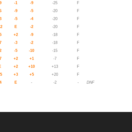
9
-1
-9
-25
F
6
-9
-5
-20
F
3
-5
-4
-20
F
12
E
-2
-20
F
5
+2
-9
-18
F
7
-3
-2
-18
F
2
-5
-10
-15
F
7
+2
+1
-7
F
E
+2
+10
+13
F
5
+3
+5
+20
F
4
E
-
-2
-
DNF