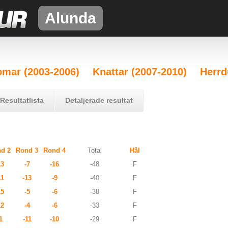
Alunda
mar (2003-2006)
Knattar (2007-2010)
Herrd
Resultatlista
Detaljerade resultat
d 2
Rond 3
Rond 4
Total
Hål
13
-7
-16
-48
F
11
-13
-9
-40
F
15
-5
-6
-38
F
12
-4
-6
-33
F
1
-11
-10
-29
F