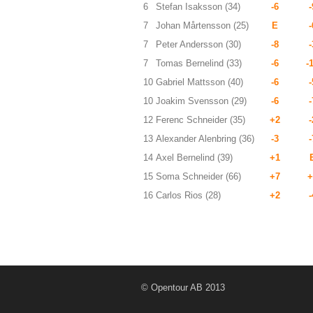
6
Stefan Isaksson (34)
-6
-
7
Johan Mårtensson (25)
E
-
7
Peter Andersson (30)
-8
-
7
Tomas Bernelind (33)
-6
-
10
Gabriel Mattsson (40)
-6
-
10
Joakim Svensson (29)
-6
-
12
Ferenc Schneider (35)
+2
-
13
Alexander Alenbring (36)
-3
-
14
Axel Bernelind (39)
+1
15
Soma Schneider (66)
+7
+
16
Carlos Rios (28)
+2
-
© Opentour AB 2013