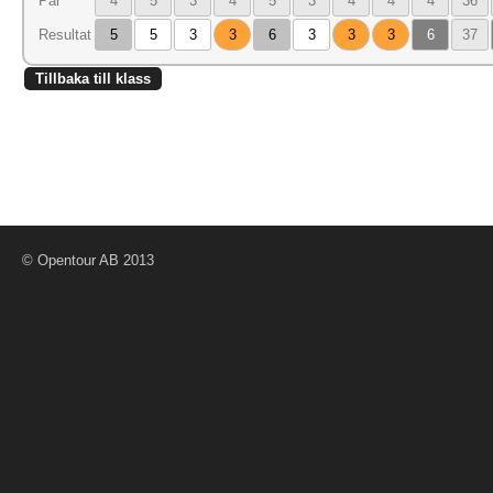
Par
4
5
3
4
5
3
4
4
4
36
Resultat
5
5
3
3
6
3
3
3
6
37
Tillbaka till klass
© Opentour AB 2013