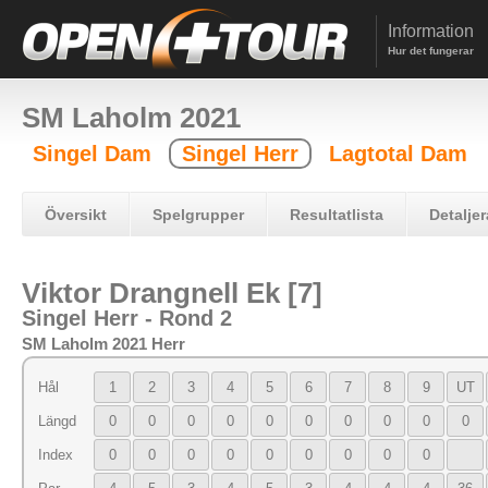
Information
Hur det fungerar
SM Laholm 2021
Singel Dam
Singel Herr
Lagtotal Dam
Översikt
Spelgrupper
Resultatlista
Detaljer
Viktor Drangnell Ek [7]
Singel Herr - Rond 2
SM Laholm 2021 Herr
Hål
1
2
3
4
5
6
7
8
9
UT
Längd
0
0
0
0
0
0
0
0
0
0
Index
0
0
0
0
0
0
0
0
0