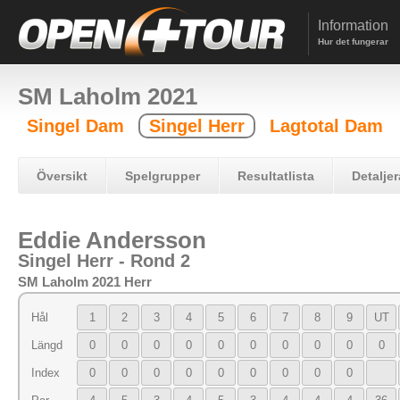
Information
Hur det fungerar
SM Laholm 2021
Singel Dam
Singel Herr
Lagtotal Dam
Översikt
Spelgrupper
Resultatlista
Detaljer
Eddie Andersson
Singel Herr - Rond 2
SM Laholm 2021 Herr
Hål
1
2
3
4
5
6
7
8
9
UT
Längd
0
0
0
0
0
0
0
0
0
0
Index
0
0
0
0
0
0
0
0
0