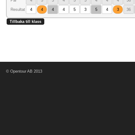
Par
4
5
3
4
5
3
4
4
4
36
Resultat
4
4
4
4
5
3
5
4
3
36
Tillbaka till klass
© Opentour AB 2013