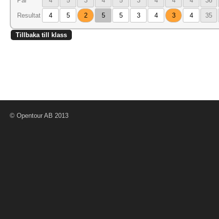
Par
4
5
3
4
5
3
4
4
4
36
Resultat
4
5
2
5
5
3
4
3
4
35
Tillbaka till klass
© Opentour AB 2013