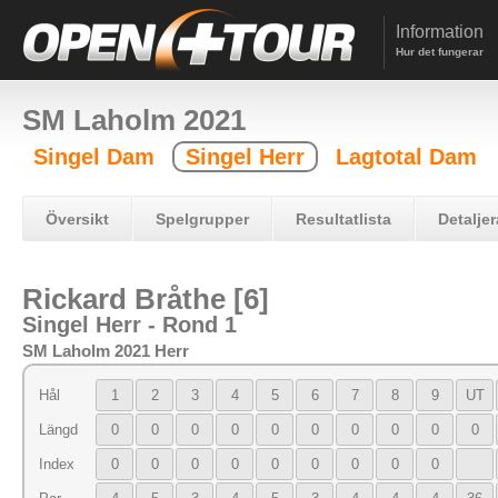
Information
Hur det fungerar
SM Laholm 2021
Singel Dam
Singel Herr
Lagtotal Dam
Översikt
Spelgrupper
Resultatlista
Detaljer
Rickard Bråthe [6]
Singel Herr - Rond 1
SM Laholm 2021 Herr
Hål
1
2
3
4
5
6
7
8
9
UT
Längd
0
0
0
0
0
0
0
0
0
0
Index
0
0
0
0
0
0
0
0
0