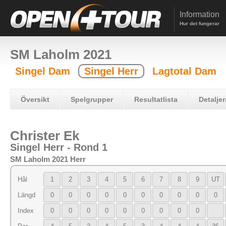
Information
Hur det fungerar
SM Laholm 2021
Singel Dam
Singel Herr
Lagtotal Dam
Översikt
Spelgrupper
Resultatlista
Detaljer
Christer Ek
Singel Herr - Rond 1
SM Laholm 2021 Herr
Hål
1
2
3
4
5
6
7
8
9
UT
Längd
0
0
0
0
0
0
0
0
0
0
Index
0
0
0
0
0
0
0
0
0