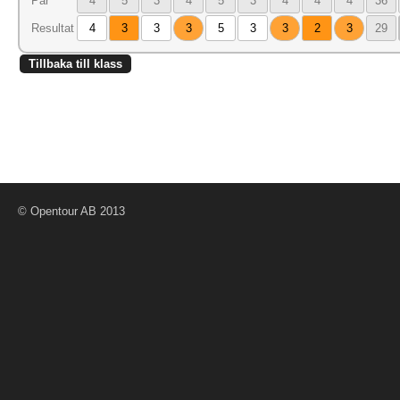
Par
4
5
3
4
5
3
4
4
4
36
Resultat
4
3
3
3
5
3
3
2
3
29
Tillbaka till klass
© Opentour AB 2013