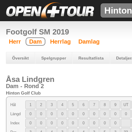
Hinton
Footgolf SM 2019
Herr
Dam
Herrlag
Damlag
Översikt
Spelgrupper
Resultatlista
Detaljer
Åsa Lindgren
Dam - Rond 2
Hinton Golf Club
Hål
1
2
3
4
5
6
7
8
9
UT
Längd
0
0
0
0
0
0
0
0
0
0
Index
0
0
0
0
0
0
0
0
0