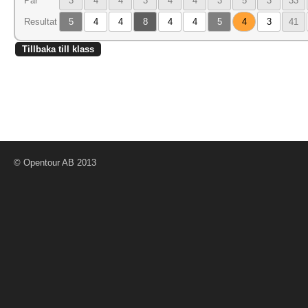
Par
3
4
4
3
4
4
3
5
3
33
Resultat
5
4
4
8
4
4
5
4
3
41
Tillbaka till klass
© Opentour AB 2013