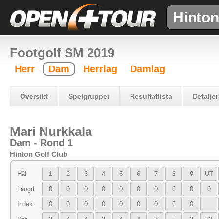
Hinton
Footgolf SM 2019
Herr
Dam
Herrlag
Damlag
Översikt
Spelgrupper
Resultatlista
Detaljer
Mari Nurkkala
Dam - Rond 1
Hinton Golf Club
Hål
1
2
3
4
5
6
7
8
9
UT
Längd
0
0
0
0
0
0
0
0
0
0
Index
0
0
0
0
0
0
0
0
0