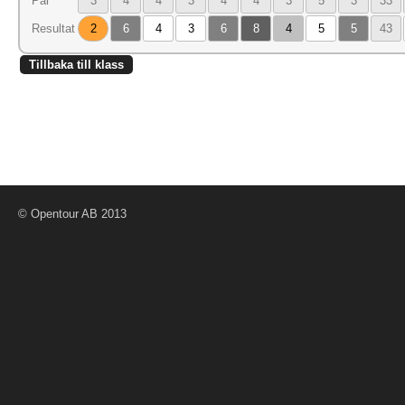
Par
3
4
4
3
4
4
3
5
3
33
Resultat
2
6
4
3
6
8
4
5
5
43
Tillbaka till klass
© Opentour AB 2013