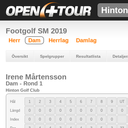
Hinton
Footgolf SM 2019
Herr
Dam
Herrlag
Damlag
Översikt
Spelgrupper
Resultatlista
Detaljer
Irene Mårtensson
Dam - Rond 1
Hinton Golf Club
Hål
1
2
3
4
5
6
7
8
9
UT
Längd
0
0
0
0
0
0
0
0
0
0
Index
0
0
0
0
0
0
0
0
0