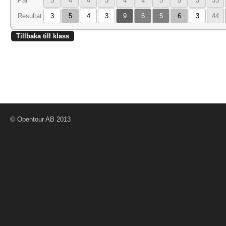
Par
3
4
4
3
4
4
3
5
3
33
Resultat
3
5
4
3
9
6
5
6
3
44
Tillbaka till klass
© Opentour AB 2013